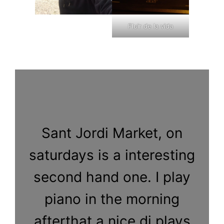
Fluir de la vida
Sant Jordi Market, on
saturdays is a interesting
second hand one. I play
piano in the morning
afterthat a nice dj plays