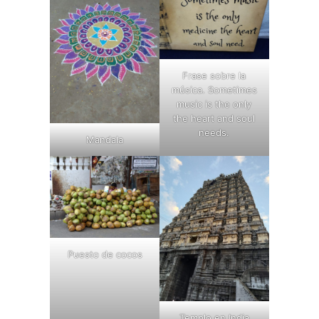
Frase sobre la
música. Sometimes
music is the only
the heart and soul
needs.
Mandala
Puesto de cocos
Templo en India