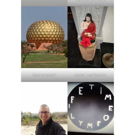
Matremandir
Jesús meditando.